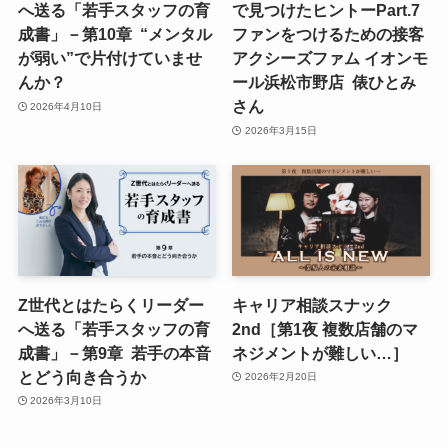
へ送る「若手スタッフの育
で見つけたヒントーPart.7
成書」－第10章 “メンタル
ファンをつけるための接客
が弱い”で片付けていませ
アクシーズファム イオンモ
んか？
ール浜松市野店 俵ひとみ
さん
2026年4月10日
2026年3月15日
Z世代とはたらくリーダー
キャリア相談スナック
へ送る「若手スタッフの育
2nd［第1夜 複数店舗のマ
成書」－第9章 若手の本音
ネジメントが難しい…］
とどう向き合うか
2026年2月20日
2026年3月10日