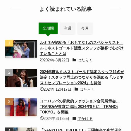
よく読まれている記事
全期間
今週
今月
ルミネが認める「おもてなしのスペシャリスト」
ルミネストゴールド認定スタッフが接客で心がけ
ていることとは
2024年3月22日
|
はたらく
2024年度ルミネストゴールド認定スタッフ11名が
決定！スタッフ同士のつながりを深める「ルミネ
ストセレブレーション2024」も開催
2024年12月17日
|
はたらく
ヨーロッパの伝統的ファッション合同展示会、
TRANOiが東京に進出 2024年9月に「TRANOi
TOKYO」を開催
2024年3月25日
|
でかける
「SANYO RE: PROJECT」三陽商会の直営店全