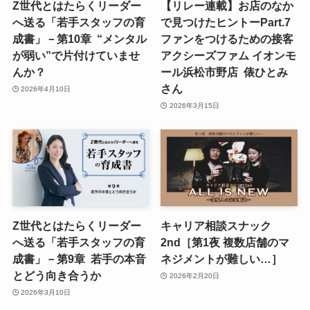
Z世代とはたらくリーダー
【リレー連載】お店のなか
へ送る「若手スタッフの育
で見つけたヒントーPart.7
成書」－第10章 “メンタル
ファンをつけるための接客
が弱い”で片付けていませ
アクシーズファム イオンモ
んか？
ール浜松市野店 俵ひとみ
さん
2026年4月10日
2026年3月15日
Z世代とはたらくリーダー
キャリア相談スナック
へ送る「若手スタッフの育
2nd［第1夜 複数店舗のマ
成書」－第9章 若手の本音
ネジメントが難しい…］
とどう向き合うか
2026年2月20日
2026年3月10日