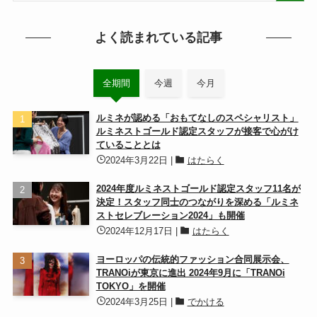
よく読まれている記事
全期間
今週
今月
ルミネが認める「おもてなしのスペシャリスト」
ルミネストゴールド認定スタッフが接客で心がけ
ていることとは
2024年3月22日
|
はたらく
2024年度ルミネストゴールド認定スタッフ11名が
決定！スタッフ同士のつながりを深める「ルミネ
ストセレブレーション2024」も開催
2024年12月17日
|
はたらく
ヨーロッパの伝統的ファッション合同展示会、
TRANOiが東京に進出 2024年9月に「TRANOi
TOKYO」を開催
2024年3月25日
|
でかける