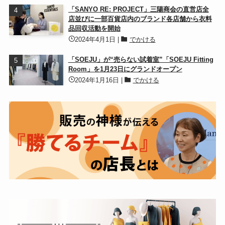
「SANYO RE: PROJECT」三陽商会の直営店全
店並びに一部百貨店内のブランド各店舗から衣料
品回収活動を開始
2024年4月1日
|
でかける
「SOEJU」が“売らない試着室”「SOEJU Fitting
Room」を1月23日にグランドオープン
2024年1月16日
|
でかける