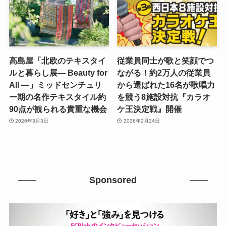
高島屋「北欧のテキスタイ
従業員同士が歌と笑顔でつ
ルと暮らし展― Beauty for
ながる！約2万人の従業員
All ―」ミッドセンチュリ
から選ばれた16名が歌唱力
ー期の名作テキスタイル約
を競う8施設対抗『カラオ
90点が観られる貴重な機会
ケ王決定戦』開催
2026年3月3日
2026年2月24日
Sponsored