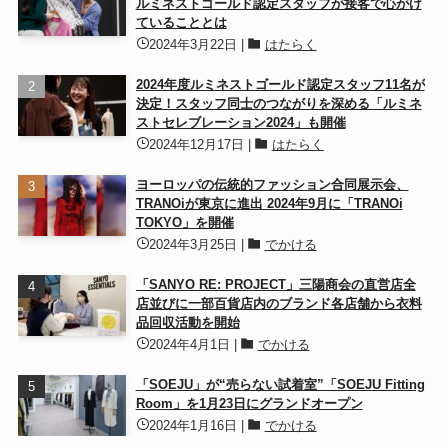
ルミネストゴールド認定スタッフが接客で心がけ
ていることとは
2024年3月22日
|
はたらく
2024年度ルミネストゴールド認定スタッフ11名が
決定！スタッフ同士のつながりを深める「ルミネ
ストセレブレーション2024」も開催
2024年12月17日
|
はたらく
ヨーロッパの伝統的ファッション合同展示会、
TRANOiが東京に進出 2024年9月に「TRANOi
TOKYO」を開催
2024年3月25日
|
でかける
「SANYO RE: PROJECT」三陽商会の直営店全
店並びに一部百貨店内のブランド各店舗から衣料
品回収活動を開始
2024年4月1日
|
でかける
「SOEJU」が“売らない試着室”「SOEJU Fitting
Room」を1月23日にグランドオープン
2024年1月16日
|
でかける