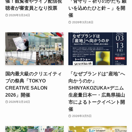
催！観覧者やライブ配信視
「背守り – 祈りのかたち 願
聴者が審査員となり投票
いを込めたひと針 – 」を開
催
2026年3月24日
2026年3月18日
国内最大級のクリエイティ
「なぜブランドは“産地”へ
ブの祭典「TOKYO
向かうのか」
CREATIVE SALON
SHINYAKOZUKA×デニム
2026」開催
生産量日本一・広島県福山
市によるトークイベント開
2026年3月16日
催
2026年3月5日