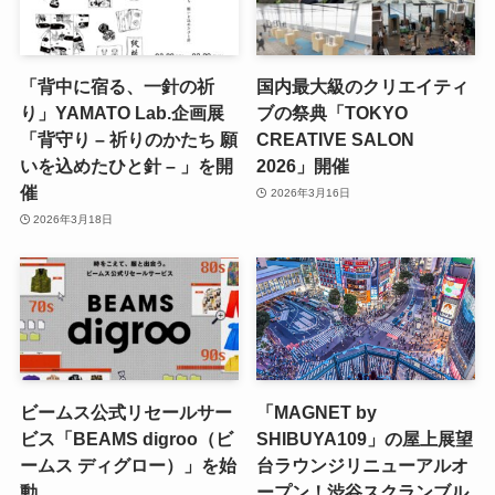
「背中に宿る、一針の祈
国内最大級のクリエイティ
り」YAMATO Lab.企画展
ブの祭典「TOKYO
「背守り – 祈りのかたち 願
CREATIVE SALON
いを込めたひと針 – 」を開
2026」開催
催
2026年3月16日
2026年3月18日
ビームス公式リセールサー
「MAGNET by
ビス「BEAMS digroo（ビ
SHIBUYA109」の屋上展望
ームス ディグロー）」を始
台ラウンジリニューアルオ
動
ープン！渋谷スクランブル