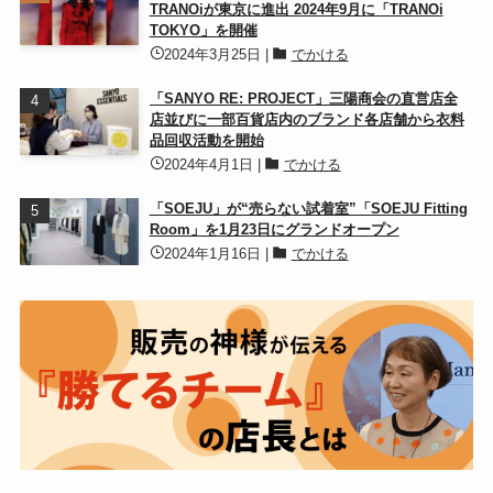
TRANOiが東京に進出 2024年9月に「TRANOi
TOKYO」を開催
2024年3月25日
|
でかける
「SANYO RE: PROJECT」三陽商会の直営店全
店並びに一部百貨店内のブランド各店舗から衣料
品回収活動を開始
2024年4月1日
|
でかける
「SOEJU」が“売らない試着室”「SOEJU Fitting
Room」を1月23日にグランドオープン
2024年1月16日
|
でかける