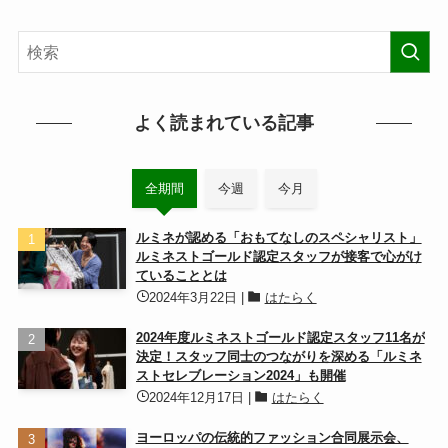
よく読まれている記事
全期間
今週
今月
ルミネが認める「おもてなしのスペシャリスト」
ルミネストゴールド認定スタッフが接客で心がけ
ていることとは
2024年3月22日
|
はたらく
2024年度ルミネストゴールド認定スタッフ11名が
決定！スタッフ同士のつながりを深める「ルミネ
ストセレブレーション2024」も開催
2024年12月17日
|
はたらく
ヨーロッパの伝統的ファッション合同展示会、