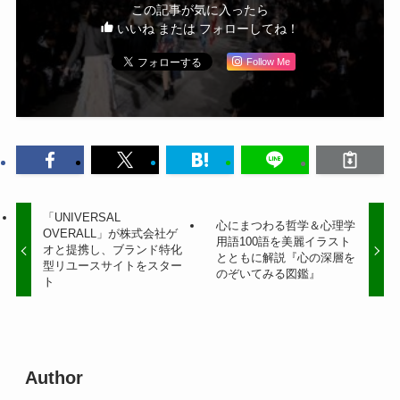
この記事が気に入ったら
いいね または フォローしてね！
Follow Me
「UNIVERSAL
心にまつわる哲学＆心理学
OVERALL」が株式会社ゲ
用語100語を美麗イラスト
オと提携し、ブランド特化
とともに解説『心の深層を
型リユースサイトをスター
のぞいてみる図鑑』
ト
Author