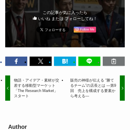
この記事が気に入ったら
いいね または フォローしてね！
Follow Me
物語・アイデア・素材が交
販売の神様が伝える “勝て
差する移動型マーケット
るチーム”の店長とは ―第9
「The Research Market」
回 売上を構成する要素か
スタート
ら考える―
Author