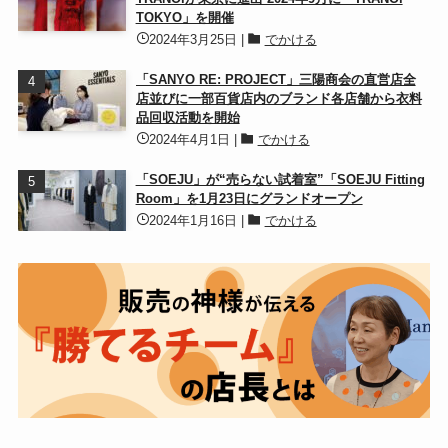
TOKYO」を開催
2024年3月25日
|
でかける
「SANYO RE: PROJECT」三陽商会の直営店全
店並びに一部百貨店内のブランド各店舗から衣料
品回収活動を開始
2024年4月1日
|
でかける
「SOEJU」が“売らない試着室”「SOEJU Fitting
Room」を1月23日にグランドオープン
2024年1月16日
|
でかける