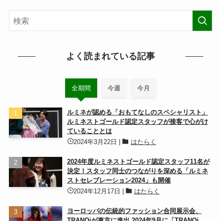
よく読まれている記事
全期間
今週
今月
ルミネが認める「おもてなしのスペシャリスト」
ルミネストゴールド認定スタッフが接客で心がけ
ていることとは
2024年3月22日
|
はたらく
2024年度ルミネストゴールド認定スタッフ11名が
決定！スタッフ同士のつながりを深める「ルミネ
ストセレブレーション2024」も開催
2024年12月17日
|
はたらく
ヨーロッパの伝統的ファッション合同展示会、
TRANOiが東京に進出 2024年9月に「TRANOi