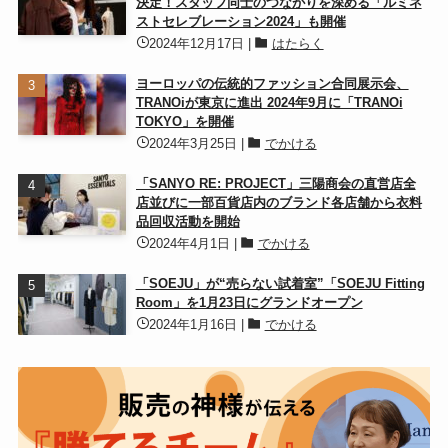
決定！スタッフ同士のつながりを深める「ルミネ
ストセレブレーション2024」も開催
2024年12月17日
|
はたらく
ヨーロッパの伝統的ファッション合同展示会、
TRANOiが東京に進出 2024年9月に「TRANOi
TOKYO」を開催
2024年3月25日
|
でかける
「SANYO RE: PROJECT」三陽商会の直営店全
店並びに一部百貨店内のブランド各店舗から衣料
品回収活動を開始
2024年4月1日
|
でかける
「SOEJU」が“売らない試着室”「SOEJU Fitting
Room」を1月23日にグランドオープン
2024年1月16日
|
でかける