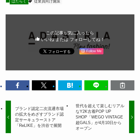
はたらく
従業員向け施策
この記事が気に入ったら
いいね または フォローしてね！
Follow Me
世代を超えて楽しむリアル
ブランド認定二次流通市場
なY2K古着POP UP
の拡大をめざすブランド認
SHOP「WEGO VINTAGE
定サーキュラーストア
超GALS」が4月10日から
「ReLIKE」を渋谷で展開
オープン