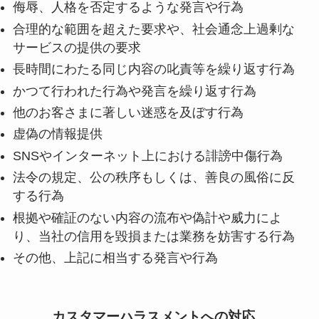
侮辱、人格を否定するような発言や行為
合理的な範囲を超えた要求や、社会通念上過剰な
サービスの提供の要求
長時間にわたる同じ内容の叱責等を繰り返す行為
かつて行われた行為や発言を繰り返す行為
他のお客さまに著しい迷惑を及ぼす行為
虚偽の情報提供
SNSやインターネット上における誹謗中傷行為
法令の規定、公の秩序もしくは、善良の風俗に反
する行為
根拠や確証のない内容の流布や偽計や威力によ
り、当社の信用を毀損または業務を妨害する行為
その他、上記に相当する発言や行為
カスタマーハラスメントへの対応