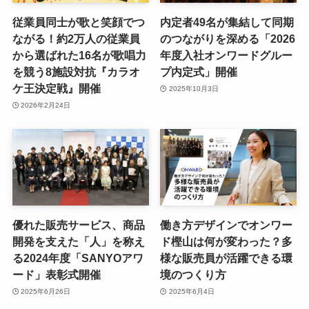
従業員同士が歌と笑顔でつ
内定者49名が集結して同期
ながる！約2万人の従業員
のつながりを深める「2026
から選ばれた16名が歌唱力
年度入社オンワードグルー
を競う8施設対抗『カラオ
プ内定式」開催
ケ王決定戦』開催
2025年10月3日
2026年2月24日
優れた販売サービス、商品
働き方デザインでオンワー
開発を支えた「人」を称え
ド樫山は何が変わった？多
る2024年度「SANYOアワ
様な販売員が活躍できる環
ード」表彰式開催
境のつくり方
2025年6月26日
2025年6月4日