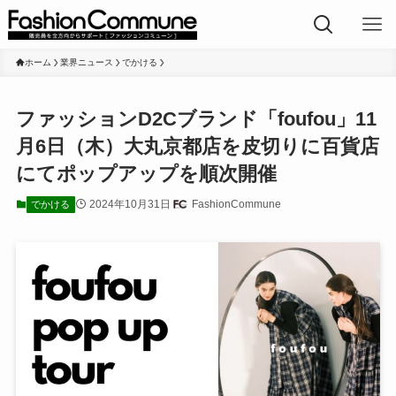
ホーム
業界ニュース
でかける
ファッションD2Cブランド「foufou」11
月6日（木）大丸京都店を皮切りに百貨店
にてポップアップを順次開催
2024年10月31日
FashionCommune
でかける