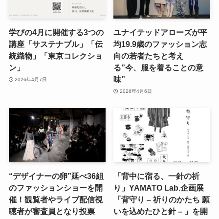
学びの4月に開催する3つの
ユナイテッドアローズが平
講座「サステナブル」「伝
均19.9歳のファッション志
統織物」「東京コレクショ
向の若者たちと考え
ン」
る”今、服を着ることの意
味”
2026年4月7日
2026年4月6日
“デザイナーの卵”延べ36組
「背中に宿る、一針の祈
のファッションショーを開
り」YAMATO Lab.企画展
催！観覧者やライブ配信視
「背守り – 祈りのかたち 願
聴者が審査員となり投票
いを込めたひと針 – 」を開