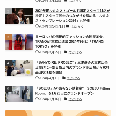
2024年3月22日
|
はたらく
2024年度ルミネストゴールド認定スタッフ11名が
決定！スタッフ同士のつながりを深める「ルミネ
ストセレブレーション2024」も開催
2024年12月17日
|
はたらく
ヨーロッパの伝統的ファッション合同展示会、
TRANOiが東京に進出 2024年9月に「TRANOi
TOKYO」を開催
2024年3月25日
|
でかける
「SANYO RE: PROJECT」三陽商会の直営店全
店並びに一部百貨店内のブランド各店舗から衣料
品回収活動を開始
2024年4月1日
|
でかける
「SOEJU」が“売らない試着室”「SOEJU Fitting
Room」を1月23日にグランドオープン
2024年1月16日
|
でかける