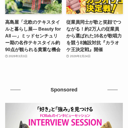
高島屋「北欧のテキスタイ
従業員同士が歌と笑顔でつ
ルと暮らし展― Beauty for
ながる！約2万人の従業員
All ―」ミッドセンチュリ
から選ばれた16名が歌唱力
ー期の名作テキスタイル約
を競う8施設対抗『カラオ
90点が観られる貴重な機会
ケ王決定戦』開催
2026年3月3日
2026年2月24日
Sponsored