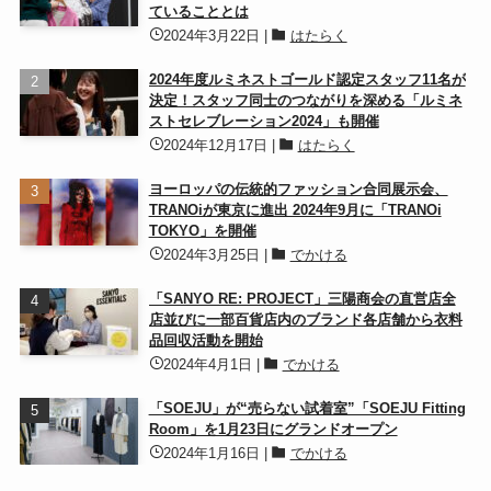
ていることとは
2024年3月22日
|
はたらく
2024年度ルミネストゴールド認定スタッフ11名が
決定！スタッフ同士のつながりを深める「ルミネ
ストセレブレーション2024」も開催
2024年12月17日
|
はたらく
ヨーロッパの伝統的ファッション合同展示会、
TRANOiが東京に進出 2024年9月に「TRANOi
TOKYO」を開催
2024年3月25日
|
でかける
「SANYO RE: PROJECT」三陽商会の直営店全
店並びに一部百貨店内のブランド各店舗から衣料
品回収活動を開始
2024年4月1日
|
でかける
「SOEJU」が“売らない試着室”「SOEJU Fitting
Room」を1月23日にグランドオープン
2024年1月16日
|
でかける