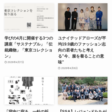
学びの4月に開催する3つの
ユナイテッドアローズが平
講座「サステナブル」「伝
均19.9歳のファッション志
統織物」「東京コレクショ
向の若者たちと考え
ン」
る”今、服を着ることの意
味”
2026年4月7日
2026年4月6日
「背中に宿る、一針の祈
【SSA】レジェンドたちが