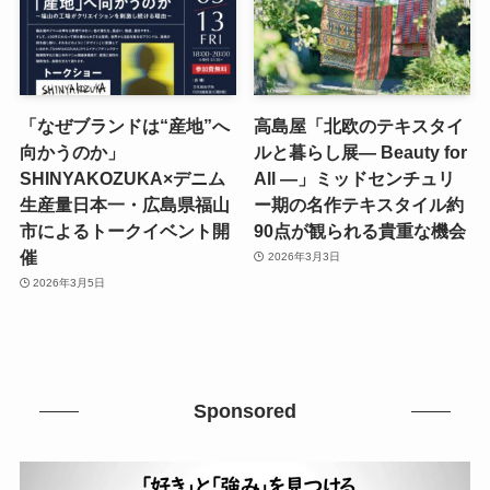
「なぜブランドは“産地”へ
高島屋「北欧のテキスタイ
向かうのか」
ルと暮らし展― Beauty for
SHINYAKOZUKA×デニム
All ―」ミッドセンチュリ
生産量日本一・広島県福山
ー期の名作テキスタイル約
市によるトークイベント開
90点が観られる貴重な機会
催
2026年3月3日
2026年3月5日
Sponsored