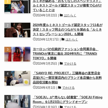
ルミネが認める「おもてなしのスペシャリスト」
ルミネストゴールド認定スタッフが接客で心がけ
ていることとは
2024年3月22日
|
はたらく
2024年度ルミネストゴールド認定スタッフ11名が
決定！スタッフ同士のつながりを深める「ルミネ
ストセレブレーション2024」も開催
2024年12月17日
|
はたらく
ヨーロッパの伝統的ファッション合同展示会、
TRANOiが東京に進出 2024年9月に「TRANOi
TOKYO」を開催
2024年3月25日
|
でかける
「SANYO RE: PROJECT」三陽商会の直営店全
店並びに一部百貨店内のブランド各店舗から衣料
品回収活動を開始
2024年4月1日
|
でかける
「SOEJU」が“売らない試着室”「SOEJU Fitting
Room」を1月23日にグランドオープン
2024年1月16日
|
でかける