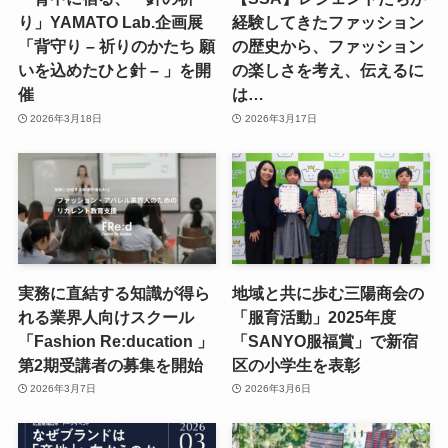
り」YAMATO Lab.企画展
経験してきたファッション
「背守り – 祈りのかたち 願
の歴史から、ファッション
いを込めたひと針 – 」を開
の楽しさを考え、伝えるに
催
は…
2026年3月18日
2026年3月17日
実務に直結する知識が得ら
地域と共に歩む三陽商会の
れる業界人向けスクール
「服育活動」2025年度
「Fashion Re:ducation 」
「SANYO服福賞」で新宿
第2期受講者の募集を開始
区の小学生を表彰
2026年3月7日
2026年3月6日