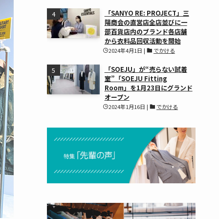
「SANYO RE: PROJECT」三
陽商会の直営店全店並びに一
部百貨店内のブランド各店舗
から衣料品回収活動を開始
2024年4月1日
|
でかける
「SOEJU」が“売らない試着
室”「SOEJU Fitting
Room」を1月23日にグランド
オープン
2024年1月16日
|
でかける