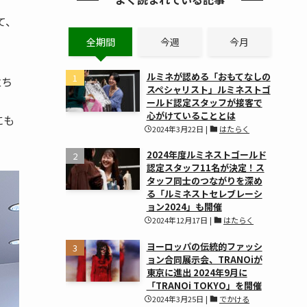
て、
全期間
今週
今月
ルミネが認める「おもてなしの
立ち
スペシャリスト」ルミネストゴ
ールド認定スタッフが接客で
心がけていることとは
にも
2024年3月22日
|
はたらく
2024年度ルミネストゴールド
認定スタッフ11名が決定！ス
タッフ同士のつながりを深め
る「ルミネストセレブレーシ
ョン2024」も開催
2024年12月17日
|
はたらく
ヨーロッパの伝統的ファッシ
ョン合同展示会、TRANOiが
東京に進出 2024年9月に
「TRANOi TOKYO」を開催
2024年3月25日
|
でかける