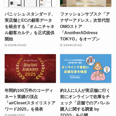
バニッシュ‧スタンダード、
ファッションサブスク「ア
実店舗とECの顧客データ
ナザーアドレス」次世代型
を統合する「オムニチャネ
OMOストア
ル顧客カルテ」を正式提供
「AnotherADdress
開始
TOKYO」をオープン
2026年2月16日
2026年2月13日
年間約100万件のコーディ
約3人に1人が実店舗に行く
ネート実績の頂点
前にオンラインで在庫をチ
「airClosetスタイリストア
ェック「店舗でのアパレル
ワード2025」を発表
購入に関する調査 by
ZOZO」を公開
2026年2月5日