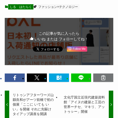
しる
はたらく
ファッション×テクノロジー
この記事が気に入ったら
いいね または フォローしてね！
Follow Me
リトゥンアフターワーズ山
文化庁国立近現代建築資料
縣良和がアーツ前橋で初の
館「アイヌの建築と工芸の
個展「ここに いても い
世界ーチセ、マキリ、アッ
い」を開催 それに先駆け
トゥㇱー」開催
タイアップ講座を開講