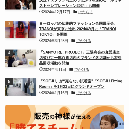
決定！スタッフ同士のつながりを深める「ルミネ
ストセレブレーション2024」も開催
2024年12月17日
|
はたらく
ヨーロッパの伝統的ファッション合同展示会、
TRANOiが東京に進出 2024年9月に「TRANOi
TOKYO」を開催
2024年3月25日
|
でかける
「SANYO RE: PROJECT」三陽商会の直営店全
店並びに一部百貨店内のブランド各店舗から衣料
品回収活動を開始
2024年4月1日
|
でかける
「SOEJU」が“売らない試着室”「SOEJU Fitting
Room」を1月23日にグランドオープン
2024年1月16日
|
でかける