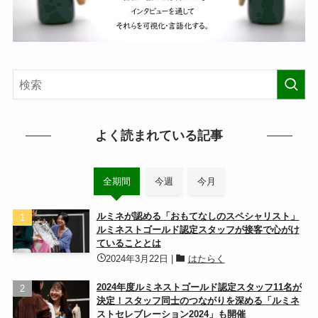
よく読まれている記事
全期間
今週
今月
ルミネが認める「おもてなしのスペシャリスト」
ルミネストゴールド認定スタッフが接客で心がけ
ていることとは
2024年3月22日
|
はたらく
2024年度ルミネストゴールド認定スタッフ11名が
決定！スタッフ同士のつながりを深める「ルミネ
ストセレブレーション2024」も開催