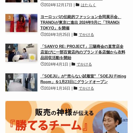
2024年12月17日
|
はたらく
ヨーロッパの伝統的ファッション合同展示会、
TRANOiが東京に進出 2024年9月に「TRANOi
TOKYO」を開催
2024年3月25日
|
でかける
「SANYO RE: PROJECT」三陽商会の直営店全
店並びに一部百貨店内のブランド各店舗から衣料
品回収活動を開始
2024年4月1日
|
でかける
「SOEJU」が“売らない試着室”「SOEJU Fitting
Room」を1月23日にグランドオープン
2024年1月16日
|
でかける