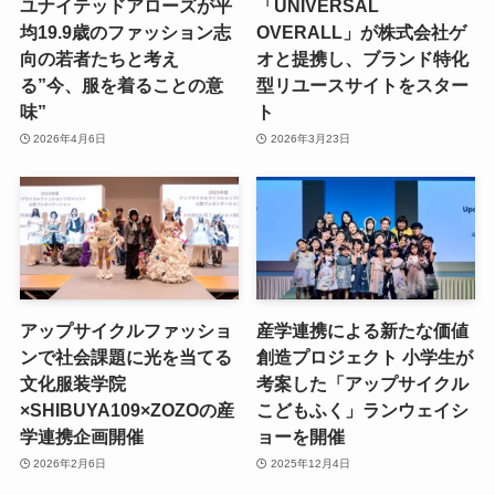
ユナイテッドアローズが平
「UNIVERSAL
均19.9歳のファッション志
OVERALL」が株式会社ゲ
向の若者たちと考え
オと提携し、ブランド特化
る”今、服を着ることの意
型リユースサイトをスター
味”
ト
2026年4月6日
2026年3月23日
アップサイクルファッショ
産学連携による新たな価値
ンで社会課題に光を当てる
創造プロジェクト 小学生が
文化服装学院
考案した「アップサイクル
×SHIBUYA109×ZOZOの産
こどもふく」ランウェイシ
学連携企画開催
ョーを開催
2026年2月6日
2025年12月4日