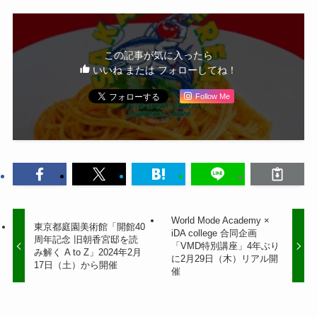
この記事が気に入ったら
いいね または フォローしてね！
Follow Me
World Mode Academy ×
東京都庭園美術館「開館40
iDA college 合同企画
周年記念 旧朝香宮邸を読
「VMD特別講座」4年ぶり
み解く A to Z」2024年2月
に2月29日（木）リアル開
17日（土）から開催
催