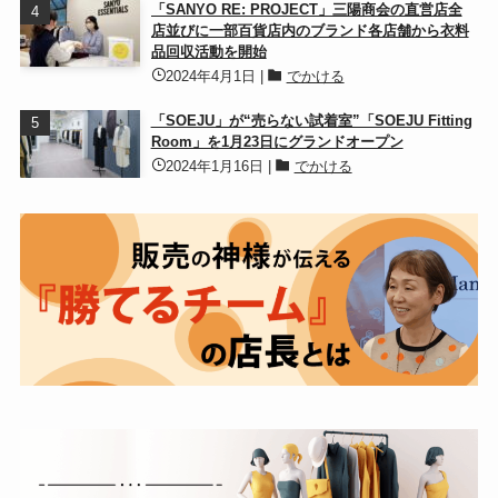
「SANYO RE: PROJECT」三陽商会の直営店全
店並びに一部百貨店内のブランド各店舗から衣料
品回収活動を開始
2024年4月1日
|
でかける
「SOEJU」が“売らない試着室”「SOEJU Fitting
Room」を1月23日にグランドオープン
2024年1月16日
|
でかける