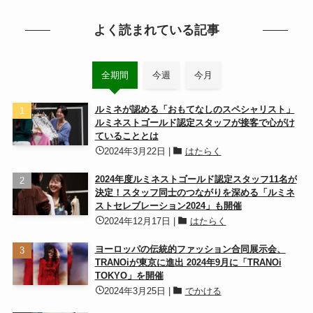
よく読まれている記事
全期間
今週
今月
ルミネが認める「おもてなしのスペシャリスト」
ルミネストゴールド認定スタッフが接客で心がけ
ていることとは
2024年3月22日
|
はたらく
2024年度ルミネストゴールド認定スタッフ11名が
決定！スタッフ同士のつながりを深める「ルミネ
ストセレブレーション2024」も開催
2024年12月17日
|
はたらく
ヨーロッパの伝統的ファッション合同展示会、
TRANOiが東京に進出 2024年9月に「TRANOi
TOKYO」を開催
2024年3月25日
|
でかける