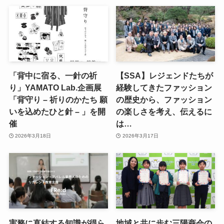
「背中に宿る、一針の祈
【SSA】レジェンドたちが
り」YAMATO Lab.企画展
経験してきたファッション
「背守り – 祈りのかたち 願
の歴史から、ファッション
いを込めたひと針 – 」を開
の楽しさを考え、伝えるに
催
は…
2026年3月18日
2026年3月17日
実務に直結する知識が得ら
地域と共に歩む三陽商会の