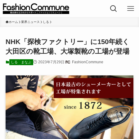
ホーム
業界ニュース
しる
NHK「探検ファクトリー」に150年続く
大田区の靴工場、大塚製靴の工場が登場
2023年7月29日
FashionCommune
しる
まなぶ