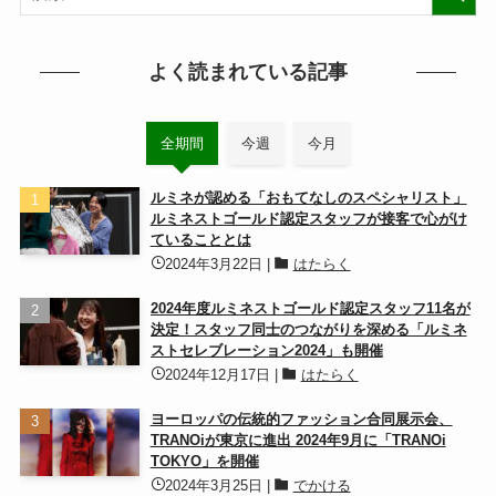
よく読まれている記事
全期間
今週
今月
ルミネが認める「おもてなしのスペシャリスト」
ルミネストゴールド認定スタッフが接客で心がけ
ていることとは
2024年3月22日
|
はたらく
2024年度ルミネストゴールド認定スタッフ11名が
決定！スタッフ同士のつながりを深める「ルミネ
ストセレブレーション2024」も開催
2024年12月17日
|
はたらく
ヨーロッパの伝統的ファッション合同展示会、
TRANOiが東京に進出 2024年9月に「TRANOi
TOKYO」を開催
2024年3月25日
|
でかける