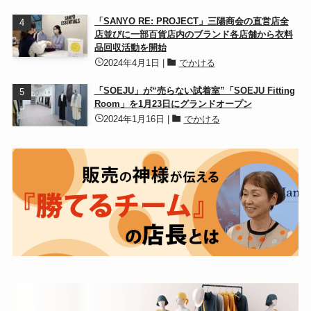
「SANYO RE: PROJECT」三陽商会の直営店全
店並びに一部百貨店内のブランド各店舗から衣料
品回収活動を開始
2024年4月1日
|
でかける
「SOEJU」が“売らない試着室”「SOEJU Fitting
Room」を1月23日にグランドオープン
2024年1月16日
|
でかける