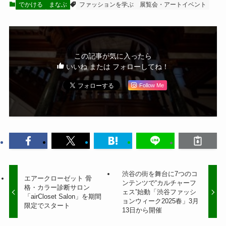
でかける
まなぶ
ファッションを学ぶ
展覧会・アートイベント
この記事が気に入ったら
いいね または フォローしてね！
Follow Me
渋谷の街を舞台に7つのコ
エアークローゼット 骨
ンテンツで“カルチャーフ
格・カラー診断サロン
ェス”始動「渋谷ファッシ
「airCloset Salon」を期間
ョンウィーク2025春」3月
限定でスタート
13日から開催