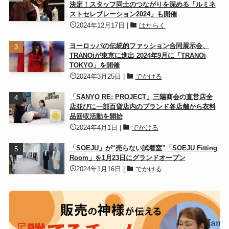
決定！スタッフ同士のつながりを深める「ルミネ
ストセレブレーション2024」も開催
2024年12月17日
|
はたらく
ヨーロッパの伝統的ファッション合同展示会、
TRANOiが東京に進出 2024年9月に「TRANOi
TOKYO」を開催
2024年3月25日
|
でかける
「SANYO RE: PROJECT」三陽商会の直営店全
店並びに一部百貨店内のブランド各店舗から衣料
品回収活動を開始
2024年4月1日
|
でかける
「SOEJU」が“売らない試着室”「SOEJU Fitting
Room」を1月23日にグランドオープン
2024年1月16日
|
でかける