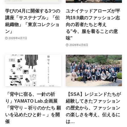
学びの4月に開催する3つの
ユナイテッドアローズが平
講座「サステナブル」「伝
均19.9歳のファッション志
統織物」「東京コレクショ
向の若者たちと考え
ン」
る”今、服を着ることの意
味”
2026年4月7日
2026年4月6日
「背中に宿る、一針の祈
【SSA】レジェンドたちが
り」YAMATO Lab.企画展
経験してきたファッション
「背守り – 祈りのかたち 願
の歴史から、ファッション
いを込めたひと針 – 」を開
の楽しさを考え、伝えるに
催
は…