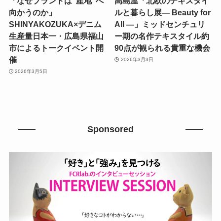
「なぜブランドは“産地”へ
高島屋「北欧のテキスタイ
向かうのか」
ルと暮らし展― Beauty for
SHINYAKOZUKA×デニム
All ―」ミッドセンチュリ
生産量日本一・広島県福山
ー期の名作テキスタイル約
市によるトークイベント開
90点が観られる貴重な機会
催
2026年3月3日
2026年3月5日
Sponsored