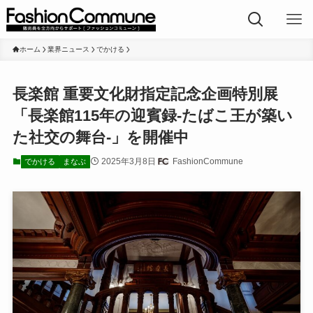
ホーム
業界ニュース
でかける
長楽館 重要文化財指定記念企画特別展
「長楽館115年の迎賓録-たばこ王が築い
た社交の舞台-」を開催中
2025年3月8日
FashionCommune
でかける
まなぶ