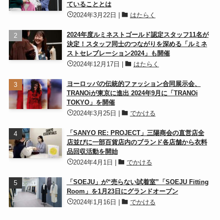
ていることとは
2024年3月22日
|
はたらく
2024年度ルミネストゴールド認定スタッフ11名が
決定！スタッフ同士のつながりを深める「ルミネ
ストセレブレーション2024」も開催
2024年12月17日
|
はたらく
ヨーロッパの伝統的ファッション合同展示会、
TRANOiが東京に進出 2024年9月に「TRANOi
TOKYO」を開催
2024年3月25日
|
でかける
「SANYO RE: PROJECT」三陽商会の直営店全
店並びに一部百貨店内のブランド各店舗から衣料
品回収活動を開始
2024年4月1日
|
でかける
「SOEJU」が“売らない試着室”「SOEJU Fitting
Room」を1月23日にグランドオープン
2024年1月16日
|
でかける