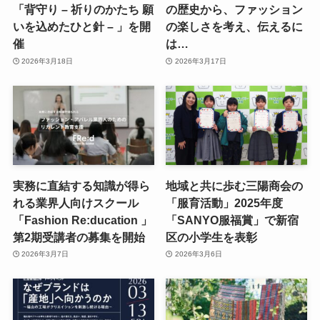
「背守り – 祈りのかたち 願
の歴史から、ファッション
いを込めたひと針 – 」を開
の楽しさを考え、伝えるに
催
は…
2026年3月18日
2026年3月17日
実務に直結する知識が得ら
地域と共に歩む三陽商会の
れる業界人向けスクール
「服育活動」2025年度
「Fashion Re:ducation 」
「SANYO服福賞」で新宿
第2期受講者の募集を開始
区の小学生を表彰
2026年3月7日
2026年3月6日