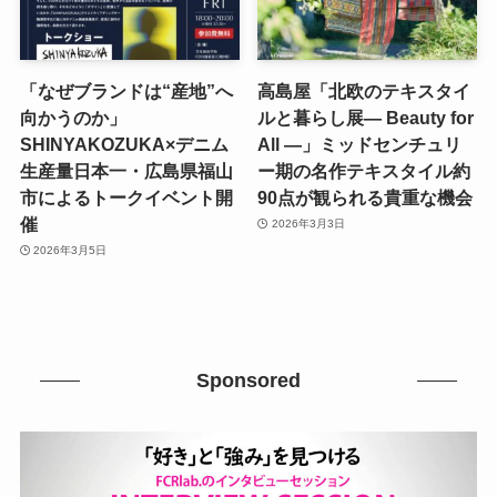
「なぜブランドは“産地”へ
高島屋「北欧のテキスタイ
向かうのか」
ルと暮らし展― Beauty for
SHINYAKOZUKA×デニム
All ―」ミッドセンチュリ
生産量日本一・広島県福山
ー期の名作テキスタイル約
市によるトークイベント開
90点が観られる貴重な機会
催
2026年3月3日
2026年3月5日
Sponsored